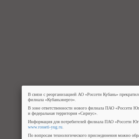
В связи с реорганизацией АО «Россети Кубань» прекратил
филиала «Кубаньэнерго».
В зоне ответственности нового филиала ПАО «Россети Юг
и федеральная территория «Сириус».
Информация для потребителей филиала ПАО «Россети Юг»
www.rosseti-yug.ru
.
По вопросам технологического присоединения можно обра