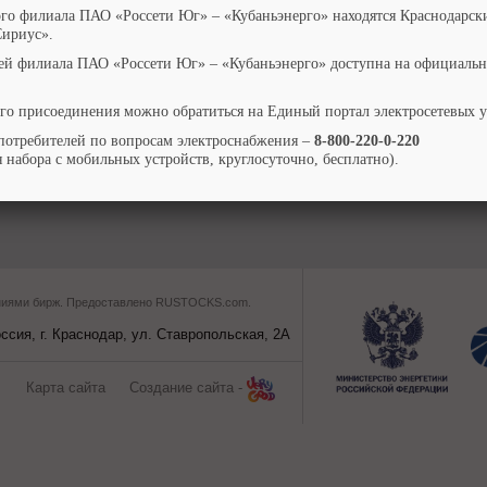
ого филиала ПАО «Россети Юг» – «Кубаньэнерго» находятся Краснодарск
Сириус».
ей филиала ПАО «Россети Юг» – «Кубаньэнерго» доступна на официальн
го присоединения можно обратиться на Единый портал электросетевых 
потребителей по вопросам электроснабжения –
8-800-220-0-220
 набора с мобильных устройств, круглосуточно, бесплатно).
ваниями бирж. Предоставлено RUSTOCKS.com.
сия, г. Краснодар, ул. Ставропольская, 2A
Карта сайта
Создание сайта -