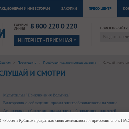
АКЦИОНЕРАМ И ИНВЕСТОРАМ
ЗАКУПКИ
ПРЕСС-ЦЕНТР
КО
8 800 220 0 220
ГОРЯЧАЯ
ПОИСК ПО САЙТУ
ЛИНИЯ
ИНТЕРНЕТ - ПРИЕМНАЯ
Главная
Пресс-центр
Профилактика электротравматизма
Слушай и смотри
СЛУШАЙ И СМОТРИ
Мультфильм "Приключения Вольтика"
Видеоролик о соблюдении правил электробезопасности на улице
Аудиролик о соблюдении правил электробезопасности для детей
О «Россети Кубань» прекратило свою деятельность и присоединено к ПАО