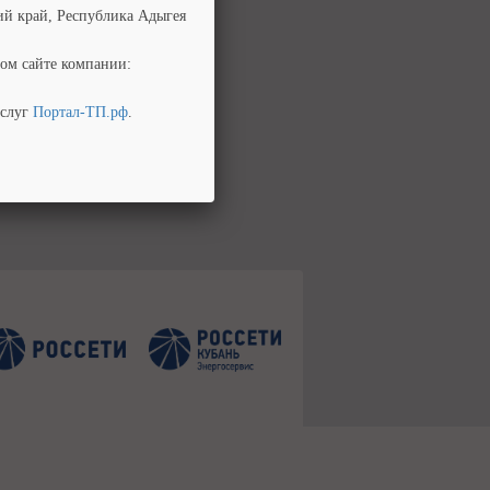
ий край, Республика Адыгея
ом сайте компании:
услуг
Портал-ТП.рф
.