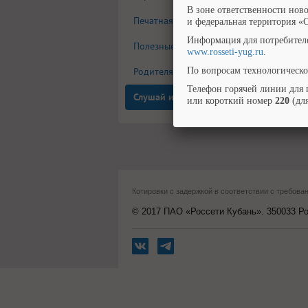
В зоне ответственности нов
Печатная продукция
и федеральная территория «
Информация для потребител
Полезные ссылки
www.rosseti-yug.ru
.
Родителям и учителям
По вопросам технологическо
Телефон горячей линии для 
Слушай и смотри
или короткий номер
220
(для
Котировки с задержкой в соответствии с требо
© 2017 ПАО «Россети Кубань». 350033 Рос