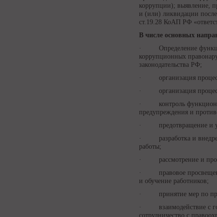
коррупции); выявление, 
и (или) ликвидации посл
ст.19.28 КоАП РФ «ответс
В числе основных напр
· Определение функцион
коррупционных правонару
законодательства РФ;
· организация процесс
· организация процесса
· контроль функциониро
предупреждения и против
· предотвращение и уре
· разработка и внедрени
работы;
· рассмотрение и прове
· правовое просвещение
и обучение работников;
· принятие мер по пред
· взаимодействие с гос
сотрудничество с правоо