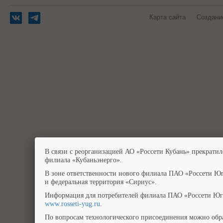
Карта сайта
Создани
В связи с реорганизацией АО «Россети Кубань» прекратил
филиала «Кубаньэнерго».
В зоне ответственности нового филиала ПАО «Россети Юг
и федеральная территория «Сириус».
Информация для потребителей филиала ПАО «Россети Юг»
www.rosseti-yug.ru
.
По вопросам технологического присоединения можно обра