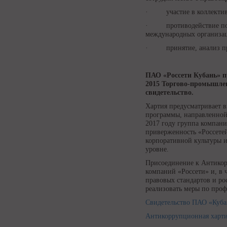
· участие в коллективн
· противодействие под
международных организа
· принятие, анализ при
ПАО «Россети Кубань» п
2015 Торгово-промышле
свидетельство.
Хартия предусматривает 
программы, направленной 
2017 году группа компан
приверженность «Россетей
корпоративной культуры 
уровне.
Присоединение к Антикор
компаний «Россети» и, в
правовых стандартов и ро
реализовать меры по про
Свидетельство ПАО «Куба
Антикоррупционная харт