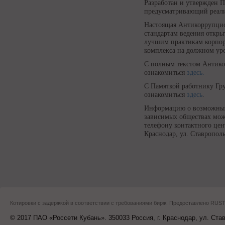
Разработан и утвержден 
предусматривающий реали
Настоящая Антикоррупцио
стандартам ведения откры
лучшим практикам корпор
комплекса на должном ур
С полным текстом Антик
ознакомиться
здесь.
С Памяткой работнику Гр
ознакомиться
здесь
.
Информацию о возможных 
зависимых обществах мож
телефону контактного це
Краснодар, ул. Ставрополь
Котировки с задержкой в соответствии с требованиями бирж. Предоставлено RU
© 2017 ПАО «Россети Кубань». 350033 Россия, г. Краснодар, ул. Ста