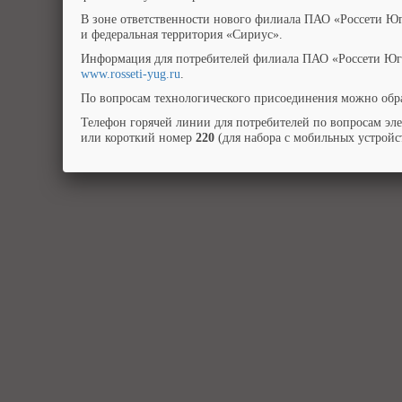
В зоне ответственности нового филиала ПАО «Россети Юг
и федеральная территория «Сириус».
Информация для потребителей филиала ПАО «Россети Юг»
www.rosseti-yug.ru
.
По вопросам технологического присоединения можно обра
Телефон горячей линии для потребителей по вопросам эл
или короткий номер
220
(для набора с мобильных устройст