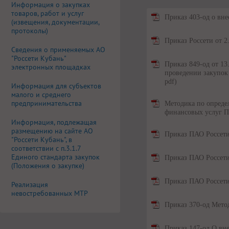
Информация о закупках
товаров, работ и услуг
Приказ 403-од о в
(извещения, документации,
протоколы)
Приказ Россети от 
Сведения о применяемых АО
"Россети Кубань"
Приказ 849-од от 13
электронных площадках
проведении закупок
pdf)
Информация для субъектов
малого и среднего
предпринимательства
Методика по опреде
финансовых услуг 
Информация, подлежащая
размещению на сайте АО
Приказ ПАО Россети
"Россети Кубань", в
соответствии с п.3.1.7
Единого стандарта закупок
Приказ ПАО Россети
(Положения о закупке)
Приказ ПАО Россети
Реализация
невостребованных МТР
Приказ 370-од Ме
Приказ 147-од О вн