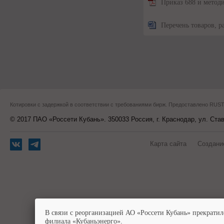
Приказ 688 и метод
Перечень товаров, р
Котировки с задержкой в соответствии с требованиями бирж. Предоставлено RU
© 2017 ПАО «Россети Кубань». 350033 Россия, г. Краснодар, ул. Ста
Карта сайта
Создани
В связи с реорганизацией АО «Россети Кубань» прекратил
филиала «Кубаньэнерго».