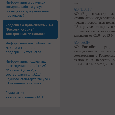
Информация о закупках
ФЗ.
товаров, работ и услуг
АО "ЕЭТП"
(извещения, документации,
АО «Единая электронная
протоколы)
крупнейший федеральный
начали проводиться перв
Сведения о применяемых АО
ФЗ в рамках эксперимент
"Россети Кубань"
площадка была включен
электронных площадках
законами от 05.04.2013 N 
АО «РАД»
Информация для субъектов
АО «Российский аукцион
малого и среднего
имуществом и для работы
предпринимательства
соответствии с Распоряж
включена в перечень о
Информация, подлежащая
05.04.2013 N 44-ФЗ, от 18
размещению на сайте АО
"Россети Кубань", в
соответствии с п.3.1.7
Единого стандарта закупок
(Положения о закупке)
Реализация
невостребованных МТР