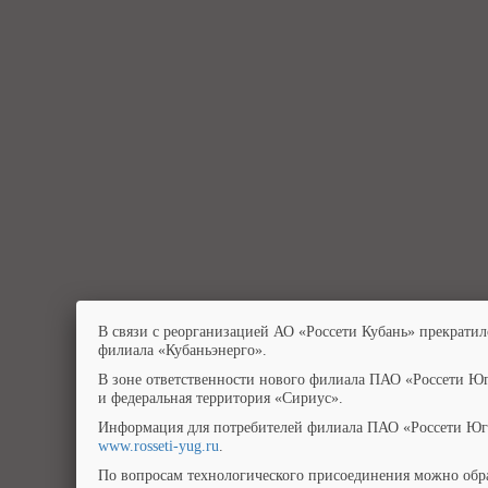
В связи с реорганизацией АО «Россети Кубань» прекратил
филиала «Кубаньэнерго».
В зоне ответственности нового филиала ПАО «Россети Юг
и федеральная территория «Сириус».
Информация для потребителей филиала ПАО «Россети Юг»
www.rosseti-yug.ru
.
По вопросам технологического присоединения можно обра