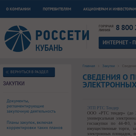
О КОМПАНИИ
ПОТРЕБИТЕЛЯМ
АКЦИОНЕРАМ И ИНВЕСТОРА
8 800 
ГОРЯЧАЯ
ЛИНИЯ
ИНТЕРНЕТ - 
Главная
Закупки
Сведени
ВЕРНУТЬСЯ В РАЗДЕЛ
СВЕДЕНИЯ О П
ЭЛЕКТРОННЫ
ЗАКУПКИ
Документы,
регламентирующие
ЭТП РТС Тендер
закупочную деятельность
ООО «РТС тендер» (до 2
универсальная электронн
Планы закупок, включая
госзакупки по 44-ФЗ, з
корректировки таких планов
имущественные торги, з
электронных площадок, п