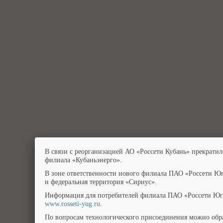
В связи с реорганизацией АО «Россети Кубань» прекратил
филиала «Кубаньэнерго».
В зоне ответственности нового филиала ПАО «Россети Юг
и федеральная территория «Сириус».
Информация для потребителей филиала ПАО «Россети Юг»
www.rosseti-yug.ru
.
По вопросам технологического присоединения можно обра