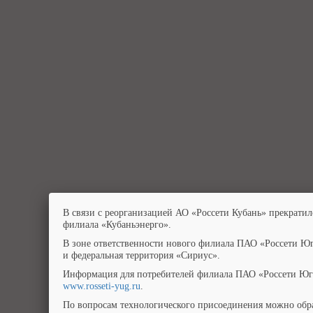
В связи с реорганизацией АО «Россети Кубань» прекратил
филиала «Кубаньэнерго».
В зоне ответственности нового филиала ПАО «Россети Юг
и федеральная территория «Сириус».
Информация для потребителей филиала ПАО «Россети Юг»
www.rosseti-yug.ru
.
По вопросам технологического присоединения можно обра