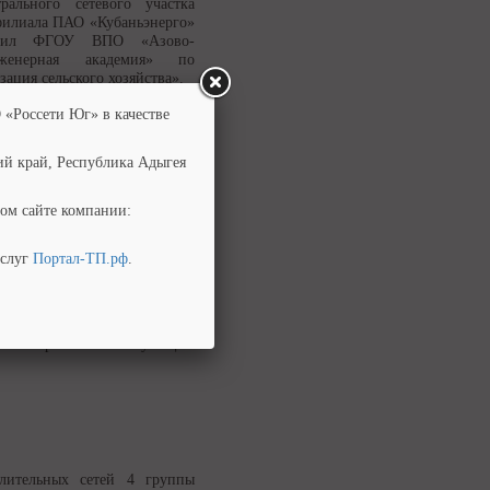
рального сетевого участка
 филиала ПАО «Кубаньэнерго»
ончил ФГОУ ВПО «Азово-
инженерная академия» по
ация сельского хозяйства».
 «Россети Юг» в качестве
ий край, Республика Адыгея
ом сайте компании:
елительных сетей 4 группы
ского района электрических
ецкие электрические сети.
услуг
Портал-ТП.рф
.
икум железнодорожного
«Техническая эксплуатация и
ельных, дорожных машин и
 в НОУ «Учебный центр
омонтер по эксплуатации
елительных сетей 4 группы