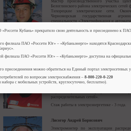
Мастер производственного участка Цент
Белоглинского района электрических сетей
Тихорецкие электрические сети. Ок
Черноморская государственная агро
специальности «Электрификация и автоматиз
Стаж работы в электроэнергетике - 14 лет.
О «Россети Кубань» прекратило свою деятельность и присоединено к ПАО
ого филиала ПАО «Россети Юг» – «Кубаньэнерго» находятся Краснодарск
Сириус».
Чугай Игорь Сергеевич
ей филиала ПАО «Россети Юг» – «Кубаньэнерго» доступна на официальн
Электромонтер по эксплуатации распред
Центрального сетевого участка Белоглин
сетей филиала ПАО «Кубаньэнерго» Тихор
го присоединения можно обратиться на Единый портал электросетевых 
Окончил ГОУ СПО «Тихорецкий техн
потребителей по вопросам электроснабжения –
транспорта» МПС России по специальности 
8-800-220-0-220
 набора с мобильных устройств, круглосуточно, бесплатно).
ремонт подъемно-транспортных, строит
оборудования». Прошёл подготовку
«Кубаньэнерго» по программе «Электр
распределительных сетей».
Стаж работы в электроэнергетике - 3 года.
Лисогор Андрей Борисович
Электромонтер по эксплуатации распред