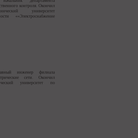
начальник департамента
ственного контроля. Окончил
нический университет
сти ««Электроснабжение
лавный инженер филиала
трические сети. Окончил
гический университет по