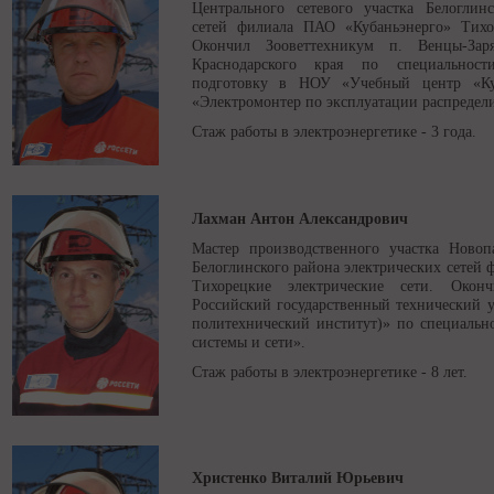
Центрального сетевого участка Белоглин
сетей филиала ПАО «Кубаньэнерго» Тихор
Окончил Зооветтехникум п. Венцы-Заря
Краснодарского края по специальност
подготовку в НОУ «Учебный центр «Ку
«Электромонтер по эксплуатации распредели
Стаж работы в электроэнергетике - 3 года.
Лахман Антон Александрович
Мастер производственного участка Новопа
Белоглинского района электрических сетей
Тихорецкие электрические сети. О
Российский государственный технический у
политехнический институт)» по специально
системы и сети».
Стаж работы в электроэнергетике - 8 лет.
Христенко Виталий Юрьевич