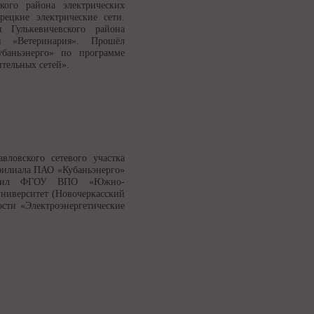
ского района электрических
ецкие электрические сети.
 Гулькевичевского района
и «Ветеринария». Прошёл
баньэнерго» по программе
тельных сетей».
вловского сетевого участка
 филиала ПАО «Кубаньэнерго»
кончил ФГОУ ВПО «Южно-
ниверситет (Новочеркасский
сти «Электроэнергетические