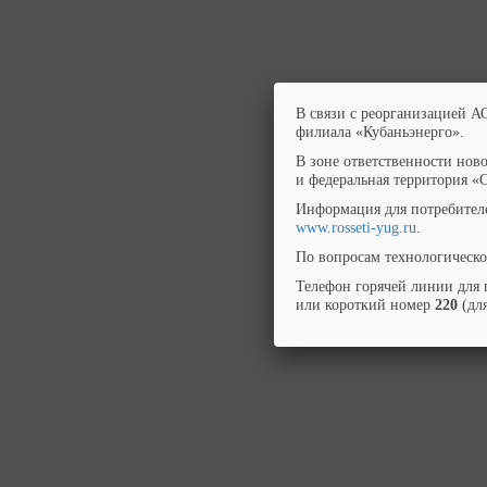
В связи с реорганизацией А
филиала «Кубаньэнерго».
В зоне ответственности нов
и федеральная территория «
Информация для потребител
www.rosseti-yug.ru
.
По вопросам технологическо
Телефон горячей линии для 
или короткий номер
220
(для