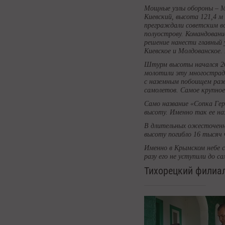
Мощные узлы обороны – М
Киевский, высота 121,4 м
преграждали советским в
полуострову. Командован
решение нанести главный 
Киевское и Молдованское.
Штурм высоты начался 26
молотили эту многострада
с наземным побоищем разв
самолетов. Самое крупное
Само название «Сопка Геро
высоту. Именно так ее на
В длительных ожесточенны
высоту погибло 16 тысяч 
Именно в Крымском небе с
разу его не уступили до с
Тихорецкий филиал