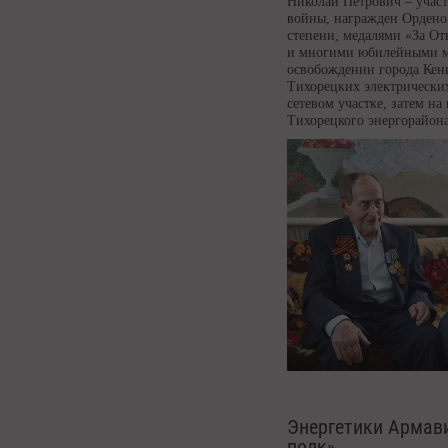
Николай Петрович – учас
войны, награжден Ордено
степени, медалями «За Отв
и многими юбилейными ме
освобождении города Кени
Тихорецких электрических
сетевом участке, затем н
Тихорецкого энергорайона
Энергетики Армав
полк»