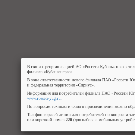
В связи с реорганизацией АО «Россети Кубань» прекратил
филиала «Кубаньэнерго».
В зоне ответственности нового филиала ПАО «Россети Юг
и федеральная территория «Сириус».
Информация для потребителей филиала ПАО «Россети Юг»
www.rosseti-yug.ru
.
По вопросам технологического присоединения можно обра
Телефон горячей линии для потребителей по вопросам эл
или короткий номер
220
(для набора с мобильных устройст