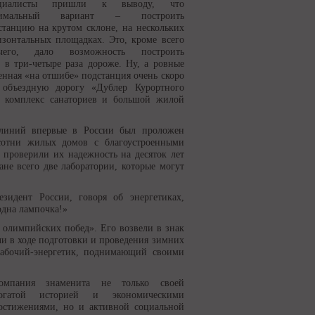
ециалисты пришли к выводу, что
тимальный вариант – построить
станцию на крутом склоне, на нескольких
изонтальных площадках. Это, кроме всего
чего, дало возможность построить
 в три-четыре раза дороже. Ну, а ровные
енная «на отшибе» подстанция очень скоро
 объездную дорогу «Дублер Курортного
, комплекс санаториев и большой жилой
 линий впервые в России был проложен
сотни жилых домов с благоустроенными
 проверили их надежность на десяток лет
ане всего две лаборатории, которые могут
идент России, говоря об энергетиках,
одна лампочка!»
 олимпийских побед». Его возвели в знак
и в ходе подготовки и проведения зимних
рабочий-энергетик, поднимающий своими
омпания знаменита не только своей
огатой историей и экономическими
остижениями, но и активной социальной