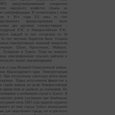
ЛРО, предусматривающий ускоренное
витие народного хозяйства страны на
ве электрификации. В соответствии с этим
ном в 30-е годы ХХ века за счет
ударственного финансирования были
троены две крупных электростанции –
нодарская РЭС и Новороссийская РЭС.
ость каждой из них составляла по 20
 За счет местных бюджетов были созданы
льные электростанции меньшей мощности
мавире, Ейске, Кропоткине, Майкопе,
, Тихорецке и Туапсе. Тогда же началась
вная электрификация сельских районов и
ительство линий электропередачи.
геи в годы Великой Отечественной войны.
ию Краснодарского края. Электростанция
й. При отступлении советских войск были
ихорецке. Перед вступлением фашистов в
ая судьба выпала на долю Новороссийской
Во время боев ее разбили до основания. Но
 сообщение о необычном случае в Туапсе. В
 развалин домов уцелевшие при бомбежках
вогоднюю ночь 1943 года ударили куранты
нного во тьму города Туапсе неожиданно
ко для защитников города, но и для всего