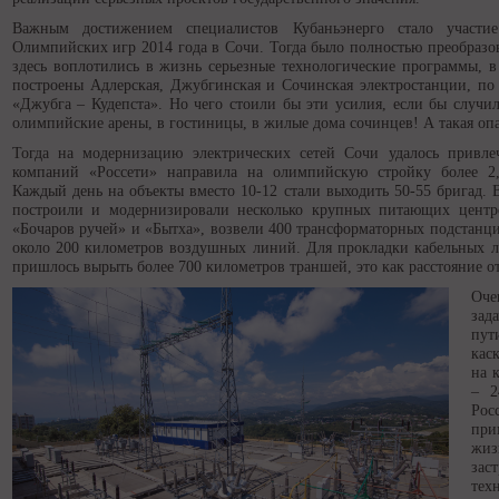
Важным достижением специалистов Кубаньэнерго стало участ
Олимпийских игр 2014 года в Сочи. Тогда было полностью преобразов
здесь воплотились в жизнь серьезные технологические программы, в
построены Адлерская, Джубгинская и Сочинская электростанции, по
«Джубга – Кудепста». Но чего стоили бы эти усилия, если бы случил
олимпийские арены, в гостиницы, в жилые дома сочинцев! А такая опа
Тогда на модернизацию электрических сетей Сочи удалось привле
компаний «Россети» направила на олимпийскую стройку более 2,
Каждый день на объекты вместо 10-12 стали выходить 50-55 бригад. 
построили и модернизировали несколько крупных питающих центр
«Бочаров ручей» и «Бытха», возвели 400 трансформаторных подстанци
около 200 километров воздушных линий. Для прокладки кабельных л
пришлось вырыть более 700 километров траншей, это как расстояние о
Оче
зад
пут
кас
на 
– 2
Рос
при
жиз
зас
те