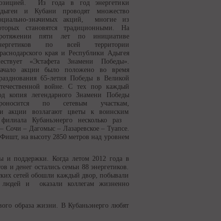
озицией. Из года в год энергетики
дыгеи и Кубани проводят множество
оциально-значимых акций, многие из
оторых становятся традиционными. На
ротяжении пяти лет по инициативе
нергетиков по всей территории
раснодарского края и Республики Адыгея
ествует «Эстафета Знамени Победы».
ачало акции было положено во время
разднования 65-летия Победы в Великой
течественной войне. С тех пор каждый
од копия легендарного Знамени Победы
роносится по сетевым участкам,
ки акции возлагают цветы к воинским
о филиала Кубаньэнерго несколько раз
– Сочи – Дагомыс – Лазаревское – Туапсе.
Фишт, на высоту 2850 метров над уровнем
ты и поддержки. Когда летом 2012 года в
в и денег остались семьи 88 энергетиков.
ских сетей обошли каждый двор, побывали
х людей и оказали коллегам жизненно
вого образа жизни. В Кубаньэнерго любят