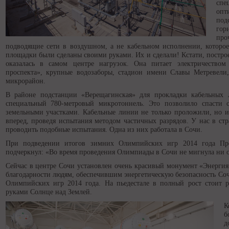
сп
оп
под
гор
про
подводящие сети в воздушном, а не кабельном исполнении, которое
площадки были сделаны своими руками. Их и сделали! Кстати, постро
оказалась в самом центре нагрузок. Она питает электричеством
проспекта», крупные водозаборы, стадион имени Славы Метревели
микрорайон.
В районе подстанции «Верещагинская» для прокладки кабельных
специальный 780-метровый микротоннель. Это позволило спасти 
земельными участками. Кабельные линии не только проложили, но и
вперед, проведя испытания методом частичных разрядов. У нас в стр
проводить подобные испытания. Одна из них работала в Сочи.
При подведении итогов зимних Олимпийских игр 2014 года През
подчеркнул: «Во время проведения Олимпиады в Сочи не мигнула ни 
Сейчас в центре Сочи установлен очень красивый монумент «Энергия
благодарности людям, обеспечившим энергетическую безопасность Соч
Олимпийских игр 2014 года. На пьедестале в полный рост стоит 
руками Солнце над Землей.
К
б
д