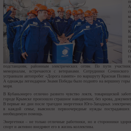
п
А
с
к
п
э
К
ш
Н
п
О
г
п
подстанциям, районным электрических сетям. По пути участни
мемориалам, встречаются с ветеранами. Сотрудники Сочинског
устраивали автопробег «Дорога памяти» по маршруту Красная Поляна 
А однажды легендарное Знамя Победы было поднято на вершину горы 
моря.
В Кубаньэнерго отлично развито чувство локтя, товарищеской забо
городе Крымске произошло страшное наводнение, без крова, документо
В первые же дни после трагедии энергетики Юго-Западных электриче
в каждой семье, выяснили первоочередные нужды пострадавши
необходимую помощь.
Энергетики – не только отличные работники, но и сторонники здоро
спорт и активно внедряют его в жизнь коллектива.