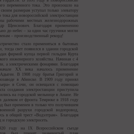
 гордости. В 1891 году в Новороссийске
ого переменного тока. Это произошло на
своим размерам уступал только элеватору
о тока для новороссийской электростанции
ены рабочими местных железнодорожных
ндр Щенснович. Благодаря применению
ьно до небес – за один час грузчики могли
ременам – производственный рекорд!
ктричество стало применяться в бытовых
 тогда свет появился в здании городской
одах фирмой купца первой гильдии Курта
кого инженерного хозяйства. Начиная с 4
ыми, а электрическими фонарями. Благодаря
начале ХХ века началось применение
 Адыгеи. В 1908 году братья Григорий и
лозаводе в Абинске. В 1909 году принял
вьера» в Сочи, он освещался с помощью
кта создания электростанции приступила
ились на городской мельнице в Анапе. Не
 в далеком от фронта Темрюке в 1918 году
д был применен в только что получившем
военной разрухи городской водопровод,
сь в общий трест «Водэлтрам». Благодаря
 и городскую электросеть.
920 году на IX Всероссийском съезде
етов был принят знаменитый план