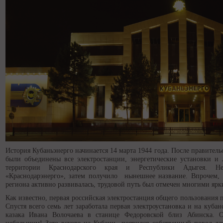
История Кубаньэнерго начинается 14 марта 1944 года. После правител
были объединены все электростанции, энергетические установки и 
территории Краснодарского края и Республики Адыгея. Нес
«Краснодарэнерго», затем получило нынешнее название. Впрочем, 
региона активно развивалась, трудовой путь был отмечен многими яр
Как известно, первая российская электростанция общего пользования 
Спустя всего семь лет заработала первая электроустановка и на куба
казака Ивана Волочаева в станице Федоровской близ Абинска. О