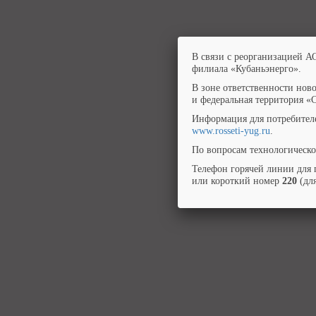
В связи с реорганизацией А
филиала «Кубаньэнерго».
В зоне ответственности нов
и федеральная территория «
Информация для потребител
www.rosseti-yug.ru
.
По вопросам технологическо
Телефон горячей линии для 
или короткий номер
220
(для