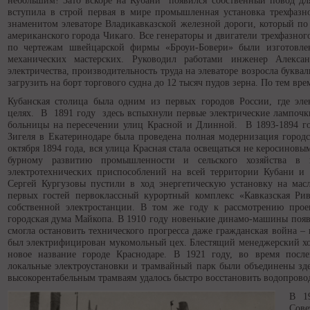
небольшим! Зато вскоре на Кубани появился собственный повод для
вступила в строй первая в мире промышленная установка трехфазн
знаменитом элеваторе Владикавказской железной дороги, который по 
американского города Чикаго. Все генераторы и двигатели трехфазног
по чертежам швейцарской фирмы «Броуи-Бовери» были изготовл
механических мастерских. Руководил работами инженер Алекса
электричества, производительность труда на элеваторе возросла буквал
загрузить на борт торгового судна до 12 тысяч пудов зерна. По тем в
Кубанская столица была одним из первых городов России, где эле
целях. В 1891 году здесь вспыхнули первые электрические лампочки,
больницы на пересечении улиц Красной и Длинной. В 1893-1894 г
Зигеля в Екатеринодаре была проведена полная модернизация городс
октября 1894 года, вся улица Красная стала освещаться не керосинов
бурному развитию промышленности и сельского хозяйства в 
электротехнических приспособлений на всей территории Кубани и
Сергей Кургузовы пустили в ход энергетическую установку на мас
первых гостей первоклассный курортный комплекс «Кавказская Ри
собственной электростанции. В том же году к рассмотрению прое
городская дума Майкопа. В 1910 году новенькие динамо-машины появ
смогла остановить технического прогресса даже гражданская война –
был электрифицирован мукомольный цех. Блестящий менеджерский хо
новое название городе Краснодаре. В 1921 году, во время после
локальные электроустановки и трамвайный парк были объединены зде
высокорентабельным трамваям удалось быстро восстановить водопровод
В 1
Сов