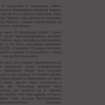
ие в подготовке и проведении зимних
ано все Черноморское побережье Кавказа,
 том числе и в области энергетики. Были
 дну Черного моря протянулся газопровод
ись перебои с подачей электроэнергии на
сность существовала.
чь около 35 миллиардов рублей. Группа
5 тысячи квалифицированных мастеров.
В сжатые сроки специалисты Кубаньэнерго
ов, в том числе уникальные подстанции
й (ТП), установили 970 опор и построили
иний в условиях густонаселенного города
т Сочи до Ростова-на-Дону.
нь часто для решения производственных
ач приходилось искать нетрадиционные
и. Подстанция «Бытха» была построена
кадом в трех уровнях. От верхнего уровня,
котором находится оборудование, до земли
4 метра, другого такого сооружения в
сии нет. Уникальное решение было
менено, как говорится, не от хорошей
ни. Земля в Сочи очень дорогая, плотность
тройки очень высокая. Проанализировав
хнико-экономические выкладки,