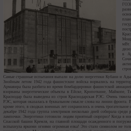
ГОЭ
раз
осно
пла
гос
пос
Крас
Мощн
мВт.
дизе
в Ар
Сочи
акти
стро
Самые страшные испытания выпали на долю энергетики Кубани и Ады
Знойным летом 1942 года фашистские войска ворвались на территор
Армавира была разбита во время бомбардировки фашистской авиацие
взорваны энергетические объекты в Ейске, Кропоткине, Майкопе, Т
Краснодар была выведена из строя Краснодарская РЭС. Очень тяжел
РЭС, которая оказалась в буквальном смысле слова на линии фронта. 
кроме этого, в сводках военных лет сохранилось и очень трогательное
декабре 1942 года группа электриков несколько дней собирала среди
лампочки. Энергетики готовили людям приятный сюрприз! Когда в но
Спасской башни Кремля, на главной площади осажденного и погруже
вспыхнула яркими огнями огромная елка! Это стало символом не толь