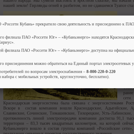
нашего народа. Мы сумели выстоять в яростной схватке, мы начали п
нашей земли! Гирлянды огней в разбитом, но не сдавшемся Туапсе ст
Созда
О «Россети Кубань» прекратило свою деятельность и присоединено к ПАО
орга
райо
«Крас
ого филиала ПАО «Россети Юг» – «Кубаньэнерго» находятся Краснодарск
возоб
Сириус».
объ
ей филиала ПАО «Россети Юг» – «Кубаньэнерго» доступна на официальн
элек
Респ
новы
го присоединения можно обратиться на Единый портал электросетевых 
лини
потребителей по вопросам электроснабжения –
8-800-220-0-220
возмо
 набора с мобильных устройств, круглосуточно, бесплатно).
Вскор
осно
1963 
ране
сети
Краснодарская энергосистема была связана с энергосистемами Рост
Вскоре в состав компании вошли Краснодарские, Адыгейские, Ар
Славянские, Сочинские, Тимашевские, Тихорецкие, Усть-Лабинские,
протяженность линий электропередачи компании достигла 91,1 ты
территории – 83,3 тысяч квадратных километров, на которой сейча
Кубаньэнерго вошло в состав группы компаний «Российские сети»,
реализации серьезных проектов государственного значения.