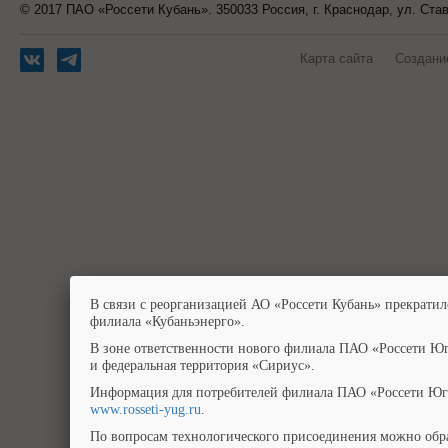
© 2017 ПАО «Россети Кубань». 350033 Россия, г. Краснодар, ул. Ста
Карта сайта
Создани
В связи с реорганизацией АО «Россети Кубань» прекратил
филиала «Кубаньэнерго».
В зоне ответственности нового филиала ПАО «Россети Юг
и федеральная территория «Сириус».
Информация для потребителей филиала ПАО «Россети Юг»
www.rosseti-yug.ru
.
По вопросам технологического присоединения можно обра