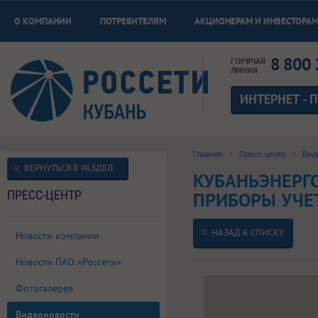
О КОМПАНИИ
ПОТРЕБИТЕЛЯМ
АКЦИОНЕРАМ И ИНВЕСТОРА
8 800 
ГОРЯЧАЯ
ЛИНИЯ
ИНТЕРНЕТ - 
Главная
Пресс-центр
Вид
ВЕРНУТЬСЯ В РАЗДЕЛ
КУБАНЬЭНЕРГ
ПРЕСС-ЦЕНТР
ПРИБОРЫ УЧЕТ
НАЗАД К СПИСКУ
Новости компании
Новости ПАО «Россети»
Фотогалерея
Видеоновости