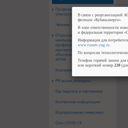
Профилактика
электротравматизма
В связи с реорганизацией А
филиала «Кубаньэнерго».
Человек труда
В зоне ответственности нов
и федеральная территория «
Открытый корпоративный
чемпионат
Информация для потребител
профессионального
www.rosseti-yug.ru
.
мастерства группы компаний
По вопросам технологическо
«Россети» по стандартам
АРПМ
Телефон горячей линии для 
или короткий номер
220
(для
Корпоративная газета
PR-акции, конкурсы
Год педагога и наставника
Контактная информация
Корпоративная символика
Стоп COVID-19