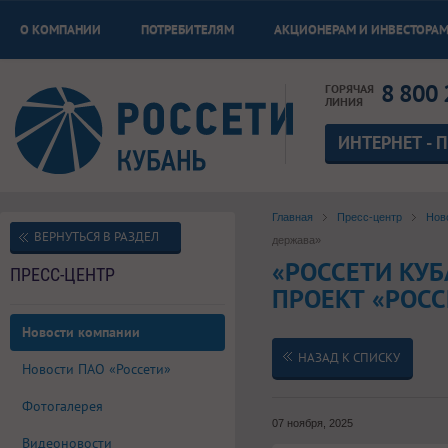
О КОМПАНИИ
ПОТРЕБИТЕЛЯМ
АКЦИОНЕРАМ И ИНВЕСТОРА
8 800 
ГОРЯЧАЯ
ЛИНИЯ
ИНТЕРНЕТ - 
Главная
Пресс-центр
Нов
ВЕРНУТЬСЯ В РАЗДЕЛ
держава»
«РОССЕТИ КУ
ПРЕСС-ЦЕНТР
ПРОЕКТ «РОСС
Новости компании
НАЗАД К СПИСКУ
Новости ПАО «Россети»
Фотогалерея
07 ноября, 2025
Видеоновости