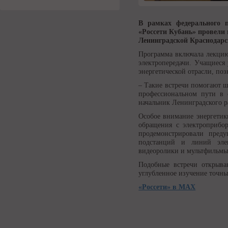
В рамках федерального п
«Россети Кубань» провели
Ленинградской Краснодарск
Программа включала лекцию
электропередачи. Учащиеся
энергетической отрасли, по
– Такие встречи помогают ш
профессиональном пути в 
начальник Ленинградского р
Особое внимание энергетики
обращения с электроприбор
продемонстрировали пред
подстанций и линий элек
видеоролики и мультфильм
Подобные встречи открыва
углубленное изучение точны
«Россети» в MAX