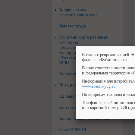
Профилактика
электротравматизма
Человек труда
Открытый корпоративный
чемпионат
профессионального
мастерства группы компаний
В связи с реорганизацией А
«Россети» по стандартам
филиала «Кубаньэнерго».
АРПМ
В зоне ответственности нов
и федеральная территория «
Корпоративная газета
Информация для потребител
PR-акции, конкурсы
www.rosseti-yug.ru
.
По вопросам технологическо
Год педагога и наставника
Телефон горячей линии для 
Контактная информация
или короткий номер
220
(для
Корпоративная символика
Стоп COVID-19