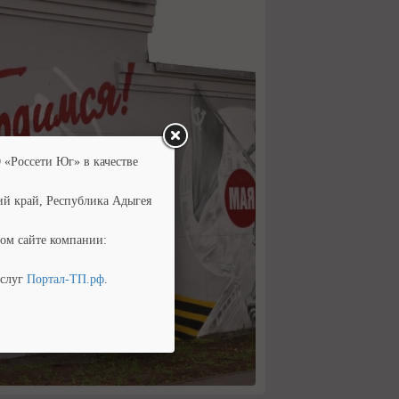
 «Россети Юг» в качестве
ий край, Республика Адыгея
ом сайте компании:
услуг
Портал-ТП.рф
.