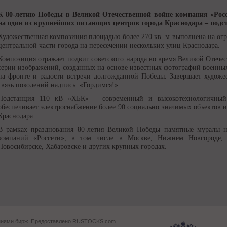
К 80-летию Победы в Великой Отечественной войне компания «Росс
на один из крупнейших питающих центров города Краснодара – подс
Художественная композиция площадью более 270 кв. м выполнена на огр
центральной части города на пересечении нескольких улиц Краснодара.
Композиция отражает подвиг советского народа во время Великой Отечес
серии изображений, созданных на основе известных фотографий военных
на фронте и радости встречи долгожданной Победы. Завершает художе
связь поколений надпись: «Гордимся!».
Подстанция 110 кВ «ХБК» – современный и высокотехнологичны
обеспечивает электроснабжение более 90 социально значимых объектов и
Краснодара.
В рамках празднования 80-летия Великой Победы памятные муралы н
компаний «Россети», в том числе в Москве, Нижнем Новгороде, Ро
Новосибирске, Хабаровске и других крупных городах.
ваниями бирж. Предоставлено RUSTOCKS.com.