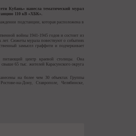
ети Кубань» нанесла тематический мурал
танцию 110 кВ «ХБК».
аждении подстанции, которая расположена в
твенной войны 1941-1945 годов и состоит из
 лет. Сюжеты мурала повествуют о событиях
ственный замысел граффити и подчеркивает
й питающий центр краевой столицы. Она
 свыше 65 тыс. жителей Карасунского округа
анесены на более чем 30 объектах Группы
стове-на-Дону, Ставрополе, Челябинске,