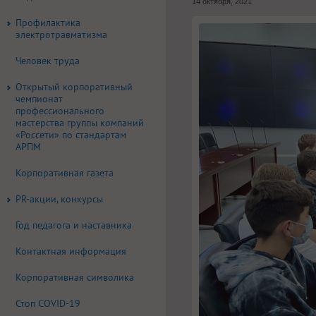
14 октября, 2021
Профилактика
электротравматизма
Человек труда
Открытый корпоративный
чемпионат
профессионального
мастерства группы компаний
«Россети» по стандартам
АРПМ
Корпоративная газета
PR-акции, конкурсы
Год педагога и наставника
Контактная информация
Корпоративная символика
Стоп COVID-19