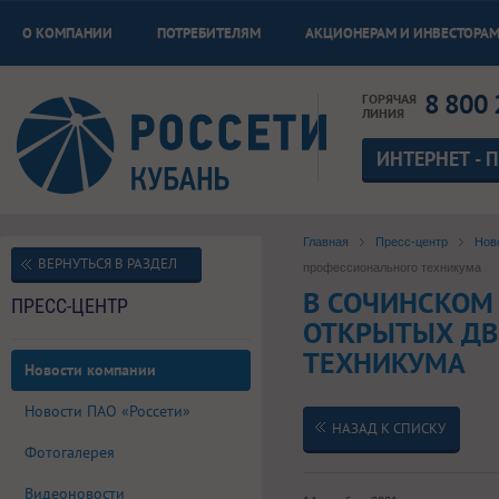
О КОМПАНИИ
ПОТРЕБИТЕЛЯМ
АКЦИОНЕРАМ И ИНВЕСТОРА
8 800 
ГОРЯЧАЯ
ЛИНИЯ
ИНТЕРНЕТ - 
Главная
Пресс-центр
Нов
ВЕРНУТЬСЯ В РАЗДЕЛ
профессионального техникума
В СОЧИНСКОМ
ПРЕСС-ЦЕНТР
ОТКРЫТЫХ ДВ
ТЕХНИКУМА
Новости компании
Новости ПАО «Россети»
НАЗАД К СПИСКУ
Фотогалерея
Видеоновости