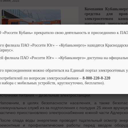
25 июня, 2015
Компания Кубаньэнерг
средства для пров
электросетевом ком
нарушения энергосна
продолжительные ливне
О «Россети Кубань» прекратило свою деятельность и присоединено к ПАО
населенных пунктов 
вызван выходом из бер
ого филиала ПАО «Россети Юг» – «Кубаньэнерго» находятся Краснодарск
Для обеспечения фун
Сириус».
в филиал Кубаньэне
решению руководства Компании оперативно мобилизованы и напра
ей филиала ПАО «Россети Юг» – «Кубаньэнерго» доступна на официальн
всех 11 филиалов Кубаньэнерго.
В ликвидации последствий стихийного бедствия на объектах распр
го присоединения можно обратиться на Единый портал электросетевых 
в настоящее время задействовано порядка 70 энергетиков Сочин
бригад, оснащенные всем необходимым оборудованием и 
потребителей по вопросам электроснабжения –
8-800-220-0-220
повышенной проходимости. На помощь привлечены бригады подря
 набора с мобильных устройств, круглосуточно, бесплатно).
Для обеспечения энергоснабжения социально-значимых объек
источники питания – дизельные электростанции.
Напомним, в целях безопасности населения, а также безопас
коммунальных служб из-за подтопления с полудня 25 июня вручн
частично приостановлено электроснабжение южной части Адлерско
После спада воды энергетики проводят тщательный осмотр эне
ремонтные и профилактические работы перед вводом оборуд