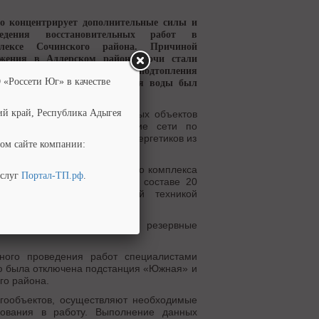
о концентрирует дополнительные силы и
едения восстановительных работ
в
плексе
Сочинского района. Причиной
бжения в Адлерском районе Сочи стали
вые дожди и, как следствие, подтопления
 «Россети Юг» в качестве
района. Резкий подъем уровня воды был
егов реки Мзымта.
ий край, Республика Адыгея
кционирования электросетевых объектов
рго Сочинские электрические сети по
влены порядка 25 бригад энергетиков из
ом сайте компании:
еделительного электросетевого комплекса
услуг
Портал-ТП.рф
.
ских электрических сетей в составе 20
материалами, специальной техникой
дных организаций
тов энергетики используют резервные
ного проведения работ специалистами
ую была отключена подстанция «Южная» и
го района.
ргообъектов, осуществляют необходимые
ования в работу. Выполнение данных