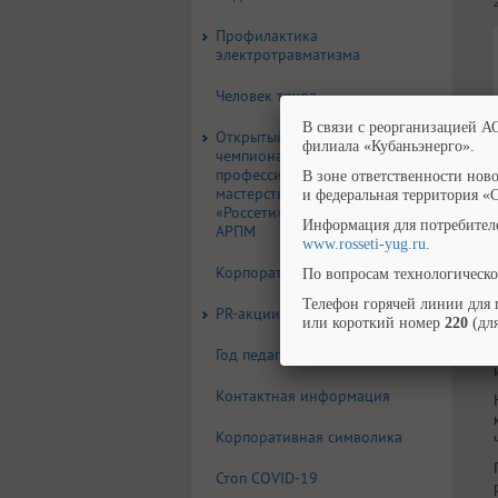
Профилактика
электротравматизма
Человек труда
В связи с реорганизацией А
Открытый корпоративный
филиала «Кубаньэнерго».
чемпионат
профессионального
В зоне ответственности нов
мастерства группы компаний
и федеральная территория «
«Россети» по стандартам
Информация для потребител
АРПМ
www.rosseti-yug.ru
.
Корпоративная газета
По вопросам технологическо
Телефон горячей линии для 
PR-акции, конкурсы
или короткий номер
220
(для
Год педагога и наставника
Контактная информация
Корпоративная символика
Стоп COVID-19