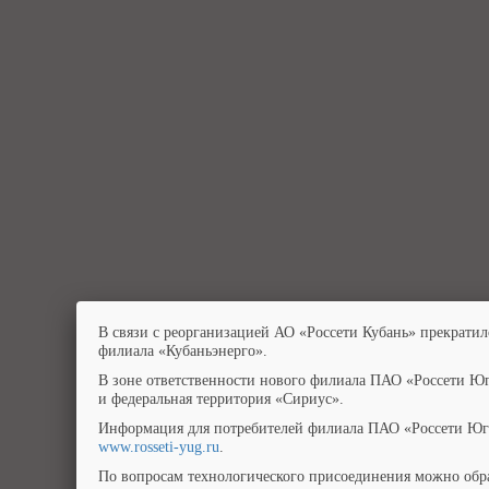
В связи с реорганизацией АО «Россети Кубань» прекратил
филиала «Кубаньэнерго».
В зоне ответственности нового филиала ПАО «Россети Юг
и федеральная территория «Сириус».
Информация для потребителей филиала ПАО «Россети Юг»
www.rosseti-yug.ru
.
По вопросам технологического присоединения можно обра