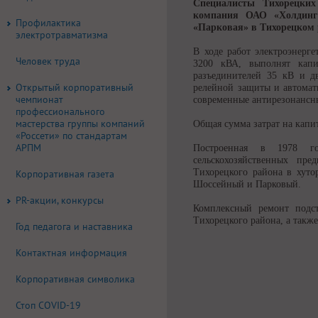
Специалисты Тихорецких
компания ОАО «Холдинг
Профилактика
«Парковая» в Тихорецком 
электротравматизма
В ходе работ электроэнерг
Человек труда
3200 кВА, выполнят кап
разъединителей 35 кВ и дв
Открытый корпоративный
релейной защиты и автомат
чемпионат
современные антирезонанс
профессионального
мастерства группы компаний
Общая сумма затрат на капи
«Россети» по стандартам
АРПМ
Построенная в 1978 год
сельскохозяйственных пр
Тихорецкого района в хуто
Корпоративная газета
Шоссейный и Парковый.
PR-акции, конкурсы
Комплексный ремонт подст
Тихорецкого района, а такж
Год педагога и наставника
Контактная информация
Корпоративная символика
Стоп COVID-19