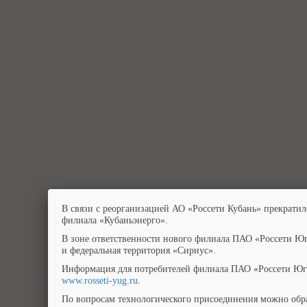
В связи с реорганизацией АО «Россети Кубань» прекратил
филиала «Кубаньэнерго».
В зоне ответственности нового филиала ПАО «Россети Юг
и федеральная территория «Сириус».
Информация для потребителей филиала ПАО «Россети Юг»
www.rosseti-yug.ru
.
По вопросам технологического присоединения можно обра