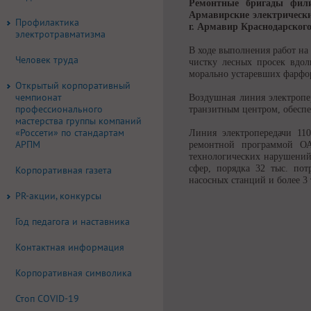
Ремонтные бригады фил
Армавирские электрически
Профилактика
г. Армавир Краснодарского
электротравматизма
В ходе выполнения работ на
Человек труда
чистку лесных просек вдол
морально устаревших фарфо
Открытый корпоративный
чемпионат
Воздушная линия электропе
профессионального
транзитным центром, обесп
мастерства группы компаний
«Россети» по стандартам
Линия электропередачи 110
АРПМ
ремонтной программой ОАО
технологических нарушений
сфер, порядка 32 тыс. пот
Корпоративная газета
насосных станций и более 3
PR-акции, конкурсы
Год педагога и наставника
Контактная информация
Корпоративная символика
Стоп COVID-19