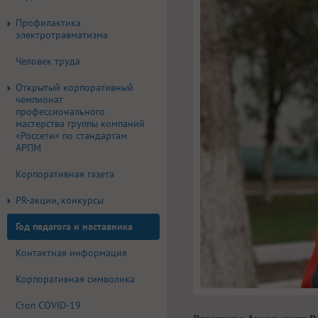
Профилактика
электротравматизма
Человек труда
Открытый корпоративный
чемпионат
профессионального
мастерства группы компаний
«Россети» по стандартам
АРПМ
Корпоративная газета
PR-акции, конкурсы
Год педагога и наставника
Контактная информация
Корпоративная символика
Стоп COVID-19