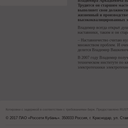
Владимира Аркадьевича Ва
Трудится он старшим масте
выполняет свои должностн
жизненный и производстве
высококвалицированных э
Владимир всегда открыт душо
наставники, таким и он стар
– Наставничество считаю н
множеством проблем. И очен
делится Владимир Вашкевич
В 2007 году Владимир полу
техническом институте по к
электротехники электротехн
Котировки с задержкой в соответствии с требованиями бирж. Предоставлено RU
© 2017 ПАО «Россети Кубань». 350033 Россия, г. Краснодар, ул. Ста