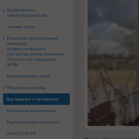
Профилактика
электротравматизма
Человек труда
Открытый корпоративный
чемпионат
профессионального
мастерства группы компаний
«Россети» по стандартам
АРПМ
Корпоративная газета
PR-акции, конкурсы
Год педагога и наставника
Контактная информация
Корпоративная символика
Стоп COVID-19