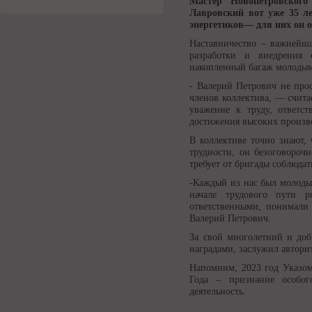
Мастер Новопетровского
Лавровский вот уже 35 ле
энергетиков— для них он 
Наставничество – важнейша
разработки и внедрения 
накопленный багаж молодым
- Валерий Петрович не про
членов коллектива, — счита
уважение к труду, ответст
достижения высоких произв
В коллективе точно знают,
трудности, он безоговороч
требует от бригады соблюда
-Каждый из нас был молоды
начале трудового пути 
ответственными, понимали 
Валерий Петрович.
За свой многолетний и доб
наградами, заслужил автори
Напомним, 2023 год Указом
Года – признание особог
деятельность.