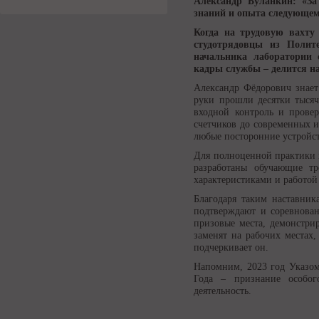
Александр Буланкин: «За
знаний и опыта следующе
Когда на трудовую вахту
студотрядовцы из Полит
начальника лаборатории 
кадры службы – делится н
Александр Фёдорович знает 
руки прошли десятки тысяч
входной контроль и прове
счетчиков до современных и
любые посторонние устройс
Для полноценной практики п
разработаны обучающие т
характеристиками и работой
Благодаря таким наставни
подтверждают и соревнован
призовые места, демонстри
заменят на рабочих местах
подчеркивает он.
Напомним, 2023 год Указом
Года – признание особог
деятельность.