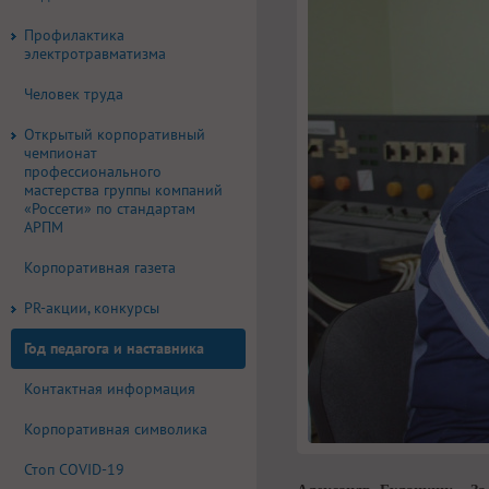
Профилактика
электротравматизма
Человек труда
Открытый корпоративный
чемпионат
профессионального
мастерства группы компаний
«Россети» по стандартам
АРПМ
Корпоративная газета
PR-акции, конкурсы
Год педагога и наставника
Контактная информация
Корпоративная символика
Стоп COVID-19