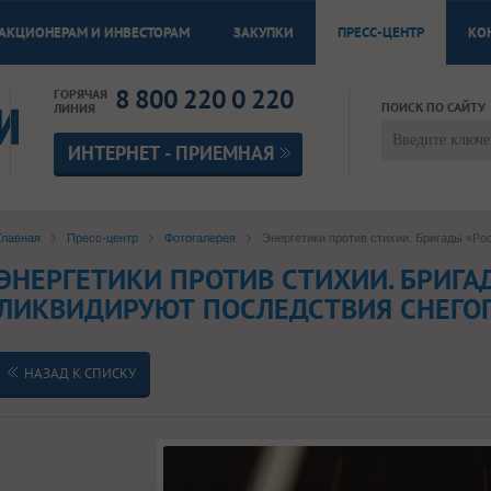
АКЦИОНЕРАМ И ИНВЕСТОРАМ
ЗАКУПКИ
ПРЕСС-ЦЕНТР
КО
8 800 220 0 220
ГОРЯЧАЯ
ПОИСК ПО САЙТУ
ЛИНИЯ
ИНТЕРНЕТ - ПРИЕМНАЯ
Главная
Пресс-центр
Фотогалерея
Энергетики против стихии. Бригады «Ро
ЭНЕРГЕТИКИ ПРОТИВ СТИХИИ. БРИГА
ЛИКВИДИРУЮТ ПОСЛЕДСТВИЯ СНЕГ
НАЗАД К СПИСКУ