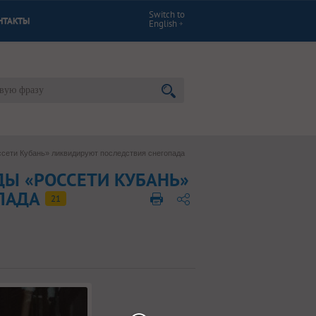
Switch to
НТАКТЫ
English
ссети Кубань» ликвидируют последствия снегопада
ДЫ «РОССЕТИ КУБАНЬ»
ОПАДА
21