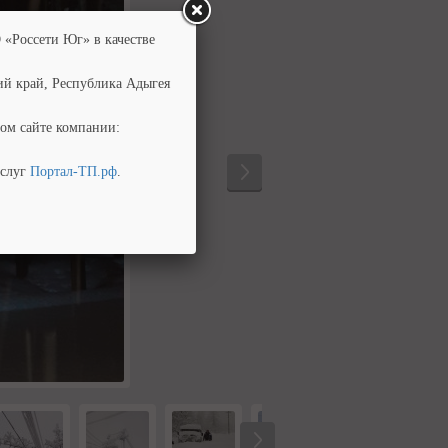
 «Россети Юг» в качестве
ий край, Республика Адыгея
ом сайте компании:
услуг
Портал-ТП.рф
.