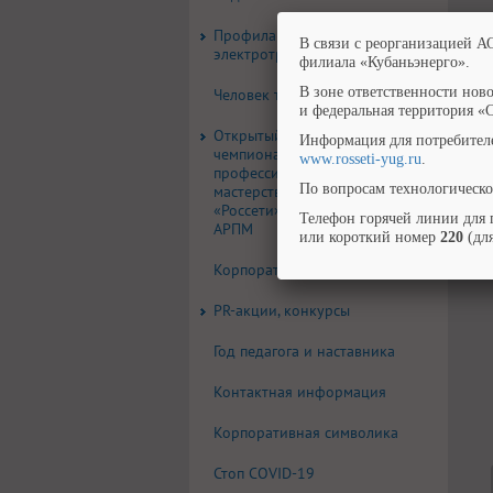
Профилактика
В связи с реорганизацией А
электротравматизма
филиала «Кубаньэнерго».
В зоне ответственности нов
Человек труда
и федеральная территория «
Открытый корпоративный
Информация для потребител
чемпионат
www.rosseti-yug.ru
.
профессионального
По вопросам технологическо
мастерства группы компаний
«Россети» по стандартам
Телефон горячей линии для 
АРПМ
или короткий номер
220
(для
Корпоративная газета
PR-акции, конкурсы
Год педагога и наставника
Контактная информация
Корпоративная символика
Стоп COVID-19