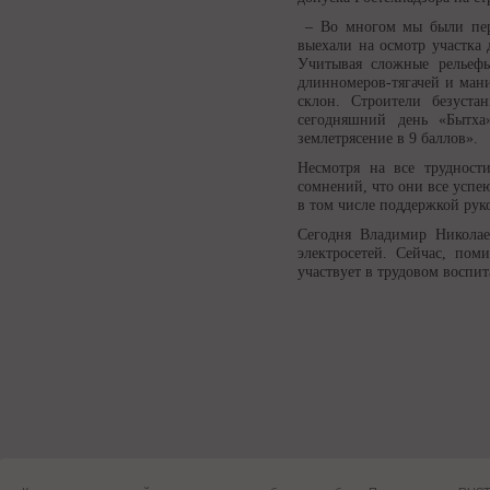
– Во многом мы были пер
выехали на осмотр участка 
Учитывая сложные рельефы
длинномеров-тягачей и ман
склон. Строители безуста
сегодняшний день «Бытха
землетрясение в 9 баллов».
Несмотря на все трудност
сомнений, что они все успе
в том числе поддержкой руко
Сегодня Владимир Николае
электросетей. Сейчас, по
участвует в трудовом воспи