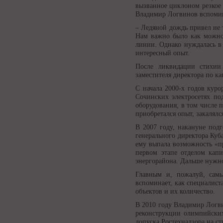
вызванное циклоном резкое 
Владимир Логвинов вспоми
– Ледяной дождь привел не 
Нам важно было как можно 
линии. Однако нуждалась в 
интересный опыт.
После ликвидации стихии
заместителя директора по ка
С начала 2000-х годов куро
Сочинских электросетях по
оборудования, в том числе
приобретался опыт, закалялс
В 2007 году, накануне под
генерального директора Куб
ему выпала возможность «п
первом этапе отделом кап
энергорайона. Дальше нужно
Главным и, пожалуй, сам
вспоминает, как специалист
объектов и их количество.
В 2010 году Владимир Логв
реконструкции олимпийских
допуска Ростехнадзора на ст