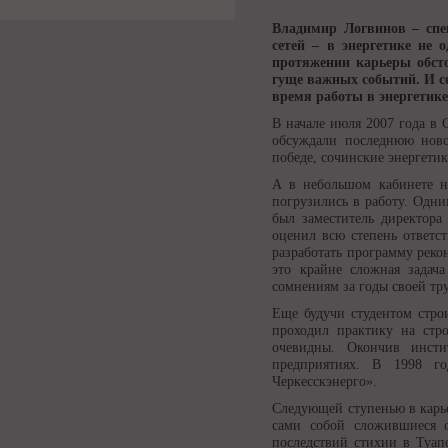
Владимир Логвинов – спец
сетей – в энергетике не 
протяжении карьеры обсто
гуще важных событий. И се
время работы в энергетике
В начале июля 2007 года в 
обсуждали последнюю ново
победе, сочинские энергети
А в небольшом кабинете на
погрузились в работу. Одни
был заместитель директора
оценил всю степень ответс
разработать программу реко
это крайне сложная задач
сомнениям за годы своей тр
Еще будучи студентом стро
проходил практику на стр
очевидны. Окончив инсти
предприятиях. В 1998 г
Черкесскэнерго».
Следующей ступенью в карье
сами собой сложившиеся о
последствий стихии в Туап