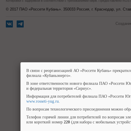
Котировки с задержкой в соответствии с требованиями бирж. Предоставлено RU
© 2017 ПАО «Россети Кубань». 350033 Россия, г. Краснодар, ул. Ста
Создани
В связи с реорганизацией АО «Россети Кубань» прекратил
филиала «Кубаньэнерго».
В зоне ответственности нового филиала ПАО «Россети Юг
и федеральная территория «Сириус».
Информация для потребителей филиала ПАО «Россети Юг»
www.rosseti-yug.ru
.
По вопросам технологического присоединения можно обра
Телефон горячей линии для потребителей по вопросам эл
или короткий номер
220
(для набора с мобильных устройст