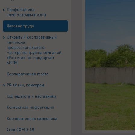
Профилактика
электротравматизма
Человек труда
Открытый корпоративный
чемпионат
профессионального
мастерства группы компаний
«Россети» по стандартам
АРПМ
Корпоративная газета
PR-акции, конкурсы
Год педагога и наставника
Контактная информация
Корпоративная символика
Стоп COVID-19