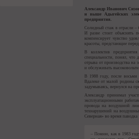
Александр Иванович Сизов
и выше Адыгейских элек
предприятия.
Солидный стаж в отрасли – б
И разве стоит объяснять 
компенсирует чувство удов
красоты, предстающие перед
В коллектив предприяти
специальности, понял, что 
отрыва от производства на э
и обслуживать высоковольт
В 1988 году, после восьми
Вдалеке от малой родины ск
задумываясь, вернулся на пр
Александр принимал участ
эксплуатационными работам
провода на воздушной лин
технарушений на воздушных 
Северная» во время паводка 
– Помню, как в 1983 го