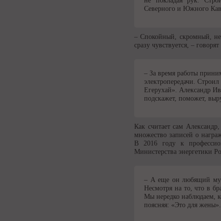
не покладая рук. Стро
Северного и Южного Кавк
– Спокойный, скромный, не
сразу чувствуется, – говорят
– За время работы прини
электропередачи. Строил
Егерухай». Александр Ив
подскажет, поможет, выр
Как считает сам Александр,
множество записей о награ
В 2016 году к профессио
Министерства энергетики Р
– А еще он любящий муж
Несмотря на то, что в б
Мы нередко наблюдаем, к
поясняя: «Это для жены»