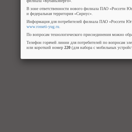
филиала «Кубаньэнерго».
В зоне ответственности нового филиала ПАО «Россети Юг
и федеральная территория «Сириус».
Информация для потребителей филиала ПАО «Россети Юг»
www.rosseti-yug.ru
.
По вопросам технологического присоединения можно обра
Телефон горячей линии для потребителей по вопросам эл
или короткий номер
220
(для набора с мобильных устройст