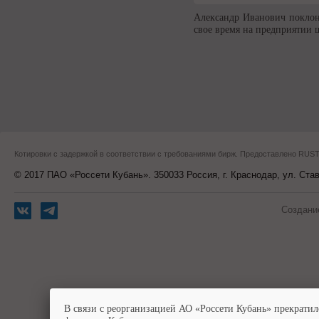
Александр Иванович поклонн
свое время на предприятии 
Котировки с задержкой в соответствии с требованиями бирж. Предоставлено RU
© 2017 ПАО «Россети Кубань». 350033 Россия, г. Краснодар, ул. Ста
Создани
В связи с реорганизацией АО «Россети Кубань» прекратил