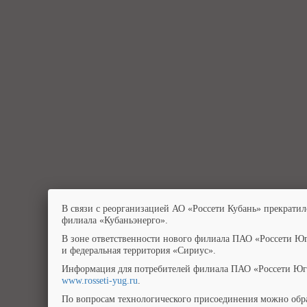
В связи с реорганизацией АО «Россети Кубань» прекратил
филиала «Кубаньэнерго».
В зоне ответственности нового филиала ПАО «Россети Юг
и федеральная территория «Сириус».
Информация для потребителей филиала ПАО «Россети Юг»
www.rosseti-yug.ru
.
По вопросам технологического присоединения можно обра