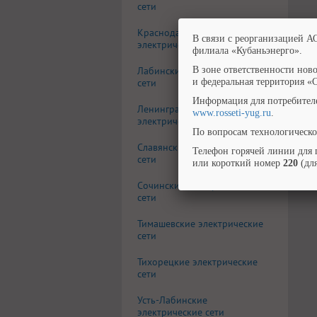
сети
Краснодарские
В связи с реорганизацией А
электрические сети
филиала «Кубаньэнерго».
Лабинские электрические
В зоне ответственности нов
сети
и федеральная территория «
Информация для потребител
Ленинградские
www.rosseti-yug.ru
.
электрические сети
По вопросам технологическо
Славянские электрические
Телефон горячей линии для 
сети
или короткий номер
220
(для
Сочинские электрические
сети
Тимашевские электрические
сети
Тихорецкие электрические
сети
Усть-Лабинские
электрические сети