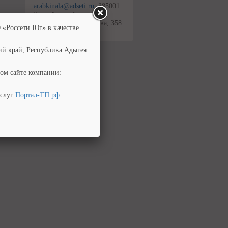
arabkinala@adseti.ru
, 385001
Республика Адыгея, г.
Майкоп, ул. Шовгенова, 358
 «Россети Юг» в качестве
ий край, Республика Адыгея
ом сайте компании:
услуг
Портал-ТП.рф
.