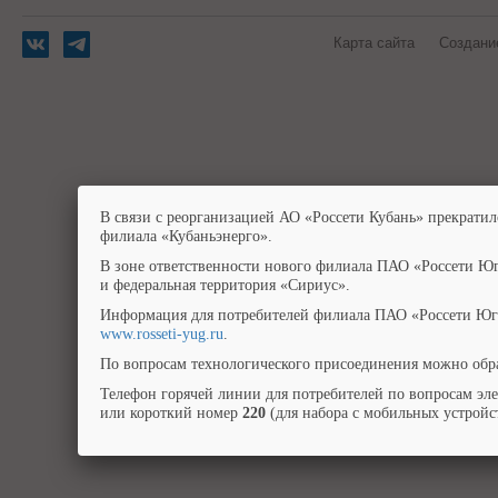
Карта сайта
Создани
В связи с реорганизацией АО «Россети Кубань» прекратил
филиала «Кубаньэнерго».
В зоне ответственности нового филиала ПАО «Россети Юг
и федеральная территория «Сириус».
Информация для потребителей филиала ПАО «Россети Юг»
www.rosseti-yug.ru
.
По вопросам технологического присоединения можно обра
Телефон горячей линии для потребителей по вопросам эл
или короткий номер
220
(для набора с мобильных устройст