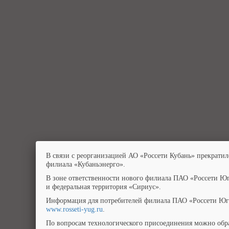
В связи с реорганизацией АО «Россети Кубань» прекратил
филиала «Кубаньэнерго».
В зоне ответственности нового филиала ПАО «Россети Юг
и федеральная территория «Сириус».
Информация для потребителей филиала ПАО «Россети Юг»
www.rosseti-yug.ru
.
По вопросам технологического присоединения можно обра