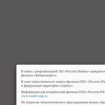
В связи с реорганизацией АО «Россети Кубань» прекратил
филиала «Кубаньэнерго».
В зоне ответственности нового филиала ПАО «Россети Юг
и федеральная территория «Сириус».
Информация для потребителей филиала ПАО «Россети Юг»
www.rosseti-yug.ru
.
По вопросам технологического присоединения можно обра