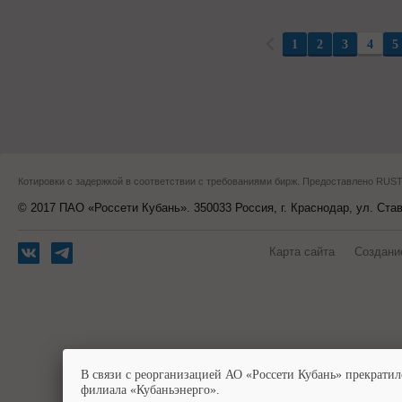
1
2
3
4
5
Котировки с задержкой в соответствии с требованиями бирж. Предоставлено RU
© 2017 ПАО «Россети Кубань». 350033 Россия, г. Краснодар, ул. Ста
Карта сайта
Создани
В связи с реорганизацией АО «Россети Кубань» прекратил
филиала «Кубаньэнерго».