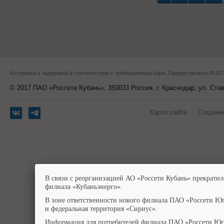
Котировки с задержкой в соответствии с требованиями бирж. Предоставлено RU
© 2017 ПАО «Россети Кубань». 350033 Россия, г. Краснодар, ул. Ста
Карта сайта
Создани
В связи с реорганизацией АО «Россети Кубань» прекратил
филиала «Кубаньэнерго».
В зоне ответственности нового филиала ПАО «Россети Юг
и федеральная территория «Сириус».
Информация для потребителей филиала ПАО «Россети Юг»