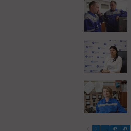
1
...
42
43