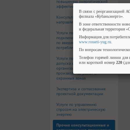
повышению энергетической
эффективности
В связи с реорганизацией А
филиала «Кубаньэнерго».
Консультационные услуги по
направлениям деятельности
В зоне ответственности нов
и федеральная территория «
Услуги по отключению-
Информация для потребител
подключению потребителей,
www.rosseti-yug.ru
.
по введению ограничения
потребления электроэнергии
По вопросам технологическо
Телефон горячей линии для 
Услуги по предоставлению
или короткий номер
220
(для
допуска сторонних
организаций для
производства работ в
охранных зонах
Экспертиза и согласование
проектной документации
Услуги по управлению
спросом на электрическую
энергию
Прочие консультационные и