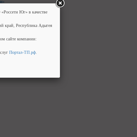
ти»
 «Россети Юг» в качестве
ий край, Республика Адыгея
ом сайте компании:
услуг
Портал-ТП.рф
.