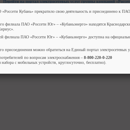
Перейти на портал электросетевых услуг группы компаний «Россе
О «Россети Кубань» прекратило свою деятельность и присоединено к ПАО
ого филиала ПАО «Россети Юг» – «Кубаньэнерго» находятся Краснодарск
Сириус».
ей филиала ПАО «Россети Юг» – «Кубаньэнерго» доступна на официальн
го присоединения можно обратиться на Единый портал электросетевых 
потребителей по вопросам электроснабжения –
8-800-220-0-220
 набора с мобильных устройств, круглосуточно, бесплатно).