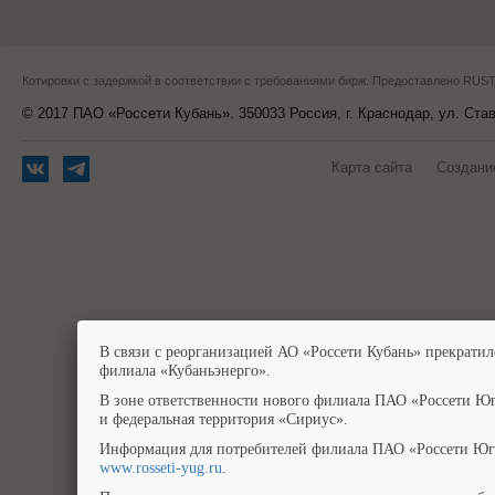
Котировки с задержкой в соответствии с требованиями бирж. Предоставлено RU
© 2017 ПАО «Россети Кубань». 350033 Россия, г. Краснодар, ул. Ста
Карта сайта
Создани
В связи с реорганизацией АО «Россети Кубань» прекратил
филиала «Кубаньэнерго».
В зоне ответственности нового филиала ПАО «Россети Юг
и федеральная территория «Сириус».
Информация для потребителей филиала ПАО «Россети Юг»
www.rosseti-yug.ru
.