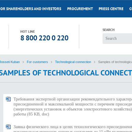
FOR SHAREHOLDERS AND INVESTORS
PROCUREMENT
PRESS CENTRE
C
SEARCH
HOT LINE
8 800 220 0 220
Rosseti Kuban
For customers
Technological connection
Samples of technologic
SAMPLES OF TECHNOLOGICAL CONNEC
Требования экспертной организации рекомендательного характер
присоединенной и максимальной мощности с перечнем присоед
(энергетических установок и объектов электросетевого хозяйства
работы
(85 KB, doc)
Заявка физического лица в целях технологического присоедине
максимальная мощность которых составляет до 15 кВт включител