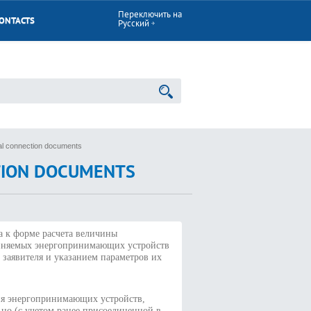
Переключить на
ONTACTS
Русский
al connection documents
TION DOCUMENTS
а к форме расчета величины
иняемых энергопринимающих устройств
) заявителя и указанием параметров их
ния энергопринимающих устройств,
ьно (с учетом ранее присоединенной в