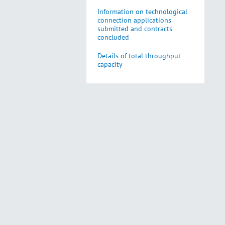
Information on technological
connection applications
submitted and contracts
concluded
Details of total throughput
capacity