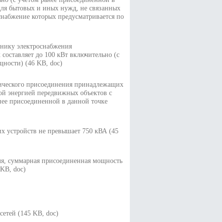
для бытовых и иных нужд, не связанных
снабжение которых предусматривается по
чнику электроснабжения
оставляет до 100 кВт включительно (с
ощности)
(46 KB, doc)
огического присоединения принадлежащих
ой энергией передвижных объектов с
нее присоединенной в данной точке
х устройств не превышает 750 кВА
(45
ля, суммарная присоединенная мощность
 KB, doc)
осетей
(145 KB, doc)