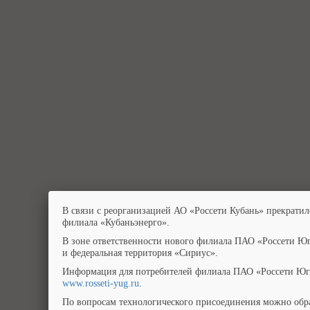
В связи с реорганизацией АО «Россети Кубань» прекратил
филиала «Кубаньэнерго».
В зоне ответственности нового филиала ПАО «Россети Юг
и федеральная территория «Сириус».
Информация для потребителей филиала ПАО «Россети Юг»
www.rosseti-yug.ru
.
По вопросам технологического присоединения можно обра