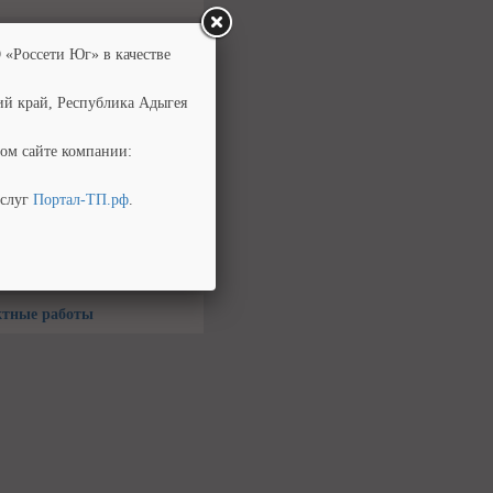
рических сетей наружного
 «Россети Юг» в качестве
ния», пакетная услуга)
ий край, Республика Адыгея
льства, реконструкции и
в потребителя
ом сайте компании:
я и перевооружение
бителя
услуг
Портал-ТП.рф
.
а/замена, ремонт приборов
УЭ и пр.)
льно-монтажных работ
ктные работы