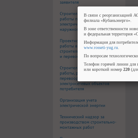
заявителя
Строительно-монтажные
В связи с реорганизацией А
работы по устройству
филиала «Кубаньэнерго».
электрических сетей
наружного освещения
В зоне ответственности нов
и федеральная территория «
Проектно-изыскательские
Информация для потребител
работы в целях
www.rosseti-yug.ru
.
строительства, реконструкции
и перевооружения
По вопросам технологическо
Телефон горячей линии для 
Строительно-монтажные
или короткий номер
220
(для
работы, реконструкция и
перевооружение
электросетевых объектов
потребителя
Организация учета
электрической энергии
Технический надзор за
производством строительно-
монтажных работ