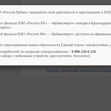
Строительно-монтажные работы по устройству элект
О «Россети Кубань» прекратило свою деятельность и присоединено к ПАО
освещения («Организация сетей наружного освеще
ого филиала ПАО «Россети Юг» – «Кубаньэнерго» находятся Краснодарск
Проектно-изыскательские работы в целях строите
Сириус».
перевооружения электросетевых объекто
ей филиала ПАО «Россети Юг» – «Кубаньэнерго» доступна на официальн
Строительно-монтажные работы, реконструкци
электросетевых объектов потре
го присоединения можно обратиться на Единый портал электросетевых 
Организация учета электрической энергии (установк
потребителей по вопросам электроснабжения –
8-800-220-0-220
учета, установка комплекса АИИС К
 набора с мобильных устройств, круглосуточно, бесплатно).
Технический надзор за производством строите
Прочие строительно-монтажные и прое