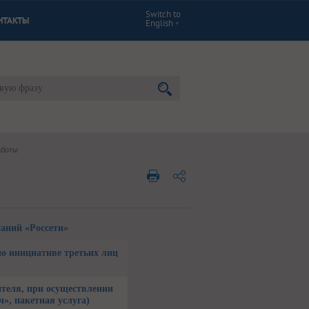
Switch to
НТАКТЫ
English
аботы
паний «Россети»
по инициативе третьих лиц
ителя, при осуществлении
», пакетная услуга)