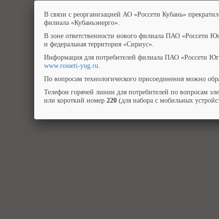
В связи с реорганизацией АО «Россети Кубань» прекратил
филиала «Кубаньэнерго».
В зоне ответственности нового филиала ПАО «Россети Юг
и федеральная территория «Сириус».
Информация для потребителей филиала ПАО «Россети Юг»
www.rosseti-yug.ru
.
По вопросам технологического присоединения можно обра
Телефон горячей линии для потребителей по вопросам эл
или короткий номер
220
(для набора с мобильных устройст