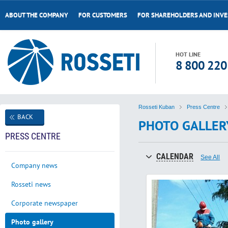
ABOUT THE COMPANY
FOR CUSTOMERS
FOR SHAREHOLDERS AND INV
HOT LINE
8 800 220
Rosseti Kuban
Press Centre
BACK
PHOTO GALLER
PRESS CENTRE
CALENDAR
See All
Company news
Rosseti news
Corporate newspaper
Photo gallery